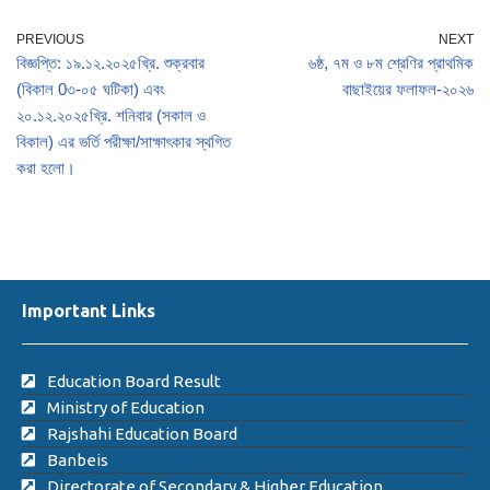
PREVIOUS
NEXT
বিজ্ঞপ্তি: ১৯.১২.২০২৫খ্রি. শুক্রবার
৬ষ্ঠ, ৭ম ও ৮ম শ্রেণির প্রাথমিক
(বিকাল 0৩-০৫ ঘটিকা) এবং
বাছাইয়ের ফলাফল-২০২৬
২০.১২.২০২৫খ্রি. শনিবার (সকাল ও
বিকাল) এর ভর্তি পরীক্ষা/সাক্ষাৎকার স্থগিত
করা হলো।
Important Links
Education Board Result
Ministry of Education
Rajshahi Education Board
Banbeis
Directorate of Secondary & Higher Education